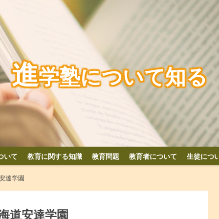
進
学塾について知る
ついて
教育に関する知識
教育問題
教育者について
生徒につ
安達学園
海道安達学園