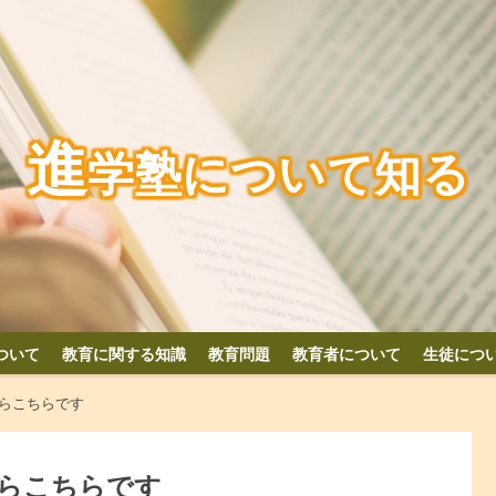
進
学塾について知る
ついて
教育に関する知識
教育問題
教育者について
生徒につ
らこちらです
らこちらです